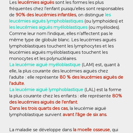
Les
leucémies aiguës
sont les formes les plus
fréquentes chez l’enfant puisqu’elles sont responsables
de
90% des leucémies infantiles
, on distingue
les
leucémies aiguës lymphoblastiques
(ou lymphoïdes) et
les leucémies aiguës myéloblastiques
(ou myéloides).
Comme leur nom l’indique, elles n’affectent pas le
même type de globule blanc. Les leucémies aiguës
lymphoblastiques touchent les lymphocytes et les
leucémies aiguës myéloblastiques touchent les
monocytes et les polynucléaires.
La leucémie aiguë myéloblastique
(LAM) est, quant à
elle, la plus courante des leucémies aiguës chez
l’adulte : elle représente
80 % des leucémies aiguës de
l’adulte
.
La leucémie aiguë lymphoblastique
(LAL) est la forme
la plus courante chez les enfants : elle représente
80%
des leucémies aiguës de l’enfant
.
Dans les trois quarts des cas
, la leucémie aiguë
lymphoblastique survient
avant l’âge de six ans
.
La maladie se développe dans
la moelle osseuse
, qui