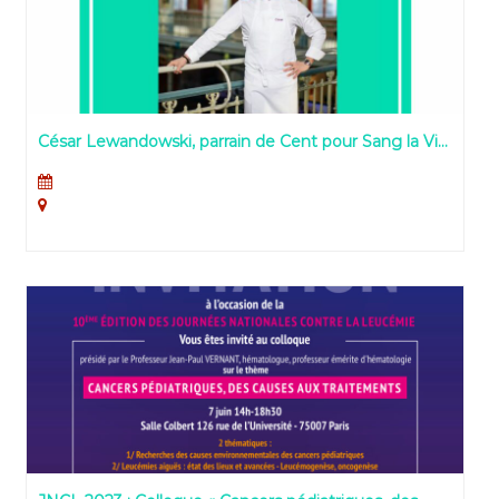
César Lewandowski, parrain de Cent pour Sang la Vie
et des Journées Nationales contre la Leucémie
(JNcL)