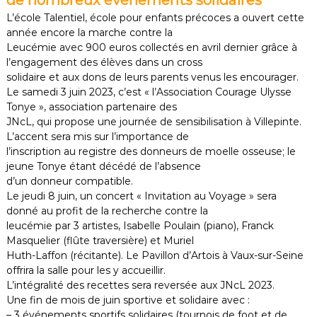
de nombreux évènements solidaires
L’école Talentiel, école pour enfants précoces a ouvert cette
année encore la marche contre la
Leucémie avec 900 euros collectés en avril dernier grâce à
l’engagement des élèves dans un cross
solidaire et aux dons de leurs parents venus les encourager.
Le samedi 3 juin 2023, c’est « l’Association Courage Ulysse
Tonye », association partenaire des
JNcL, qui propose une journée de sensibilisation à Villepinte.
L’accent sera mis sur l’importance de
l’inscription au registre des donneurs de moelle osseuse; le
jeune Tonye étant décédé de l’absence
d’un donneur compatible.
Le jeudi 8 juin, un concert « Invitation au Voyage » sera
donné au profit de la recherche contre la
leucémie par 3 artistes, Isabelle Poulain (piano), Franck
Masquelier (flûte traversière) et Muriel
Huth-Laffon (récitante). Le Pavillon d’Artois à Vaux-sur-Seine
offrira la salle pour les y accueillir.
L’intégralité des recettes sera reversée aux JNcL 2023.
Une fin de mois de juin sportive et solidaire avec :
– 3 événements sportifs solidaires (tournois de foot et de