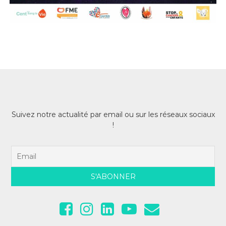
a
r
t
i
c
l
Suivez notre actualité par email ou sur les réseaux sociaux
!
e
s