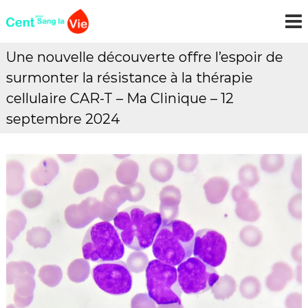
A
C
C
l
o
E
l
n
N
e
t
Une nouvelle découverte offre l’espoir de
r
T
r
surmonter la résistance à la thérapie
e
a
P
l
u
cellulaire CAR-T – Ma Clinique – 12
O
a
c
U
l
septembre 2024
o
e
R
n
u
S
t
c
A
é
e
m
n
N
i
u
G
e
L
A
V
I
E