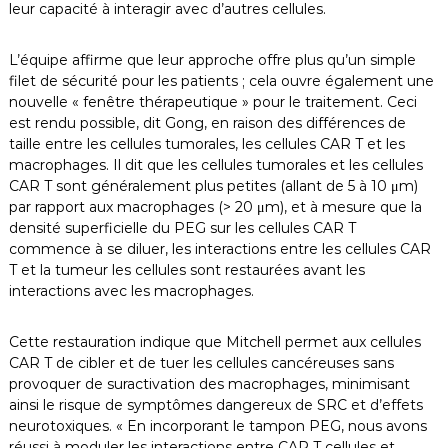
leur capacité à interagir avec d’autres cellules.
L’équipe affirme que leur approche offre plus qu’un simple
filet de sécurité pour les patients ; cela ouvre également une
nouvelle « fenêtre thérapeutique » pour le traitement. Ceci
est rendu possible, dit Gong, en raison des différences de
taille entre les cellules tumorales, les cellules CAR T et les
macrophages. Il dit que les cellules tumorales et les cellules
CAR T sont généralement plus petites (allant de 5 à 10 μm)
par rapport aux macrophages (> 20 μm), et à mesure que la
densité superficielle du PEG sur les cellules CAR T
commence à se diluer, les interactions entre les cellules CAR
T et la tumeur les cellules sont restaurées avant les
interactions avec les macrophages.
Cette restauration indique que Mitchell permet aux cellules
CAR T de cibler et de tuer les cellules cancéreuses sans
provoquer de suractivation des macrophages, minimisant
ainsi le risque de symptômes dangereux de SRC et d’effets
neurotoxiques. « En incorporant le tampon PEG, nous avons
réussi à moduler les interactions entre CAR T cellules et