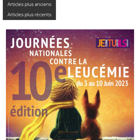
N
Articles plus anciens
Articles plus récents
a
v
i
g
a
t
i
o
n