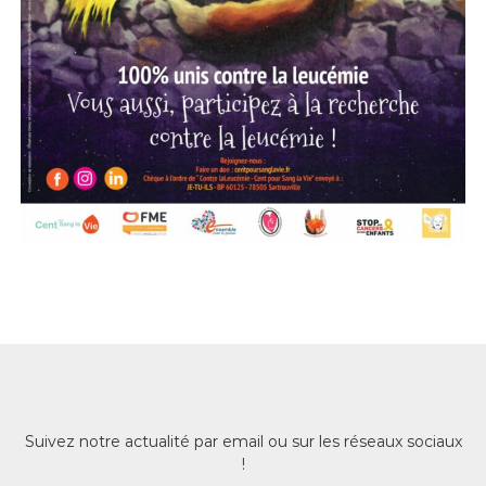
d
e
s
a
r
t
i
c
l
Suivez notre actualité par email ou sur les réseaux sociaux
e
!